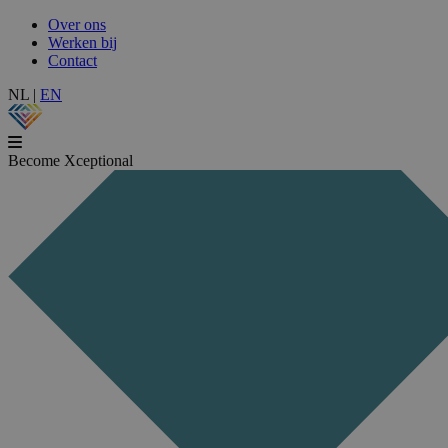
Over ons
Werken bij
Contact
NL
|
EN
Become Xceptional