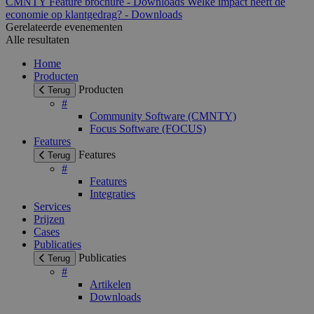
CMNTY Feature brochure - Downloads
Welke impact heeft de
economie op klantgedrag? - Downloads
Gerelateerde evenementen
Alle resultaten
Home
Producten
Producten
Terug
#
Community Software (CMNTY)
Focus Software (FOCUS)
Features
Features
Terug
#
Features
Integraties
Services
Prijzen
Cases
Publicaties
Publicaties
Terug
#
Artikelen
Downloads