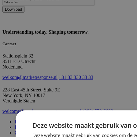
Download
Understanding today. Shaping tomorrow.
Contact
Stationsplein 32
3511 ED Utrecht
Nederland
welkom@marketresponse.nl
+31 33 330 33 33
228 East 45th Street, Suite 9E
New York, NY 10017
Verenigde Staten
welcome@marketresponsegroup.com
+1 (888) 572-6689
ISO certificering & Fair Data
Deze website maakt gebruik van c
Privacy Statement
Cookie policy
Deze website maakt gebruik van cookies om de ge