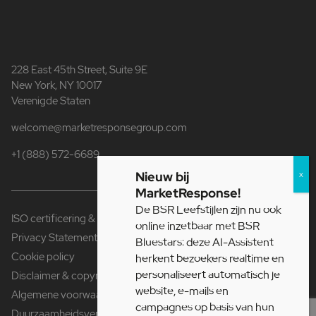
228 East 45th Street, Suite 9E
New York, NY 10017
Verenigde Staten
welcome@marketresponsegroup.com
+1 (888) 572-6689
Nieuw bij
MarketResponse!
De BSR Leefstijlen zijn nu ook
ISO certificering & Fair Data
online inzetbaar met BSR
Privacy Statement
Bluestars: deze AI-Assistent
Cookie policy
herkent bezoekers realtime en
personaliseert automatisch je
Disclaimer & copyright
website, e-mails en
Algemene voorwaarden
campagnes op basis van hun
Duurzaamheidsverklaring