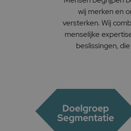
Mensen begrijpen beg
wij merken en or
versterken. Wij com
menselijke expertis
beslissingen, die