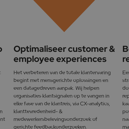
p
Optimaliseer customer &
B
employee experiences
r
.
Het verbeteren van de totale klantervaring
Ee
begint met mensgerichte oplossingen en
st
een datagedreven aanpak. Wij helpen
do
organisaties klantsignalen op te vangen in
re
elke fase van de klantreis, via CX-analytics,
ka
en
klanttevredenheid- &
pos
ent
medewerkersbelevingsonderzoek of
na
gerichte feedbackonderzoeken.
ma