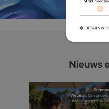
Strikt noodzak
DETAILS WE
Nieuws e