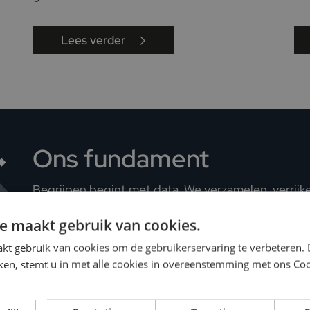
Lees verder
Ons fundament
Begrijpen begint met data. We verzamelen, verrijk
publieksdata, waarbij onze eigen technologie en AI 
e maakt gebruik van cookies.
onze werkzaamheden en diensten, zodat marketing
maximale uit hun data kunnen halen. Maar technolo
kt gebruik van cookies om de gebruikerservaring te verbeteren.
echte impact zijn mensen onmisbaar. Daarom wer
ken, stemt u in met alle cookies in overeenstemming met ons Coo
om klant- en medewerkerservaringen te verbetere