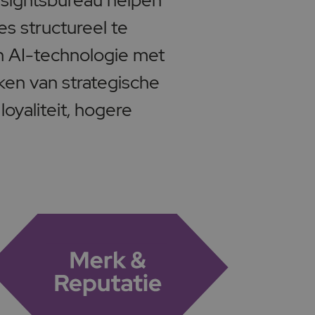
insightsbureau helpen
es structureel te
n AI-technologie met
ken van strategische
loyaliteit, hogere