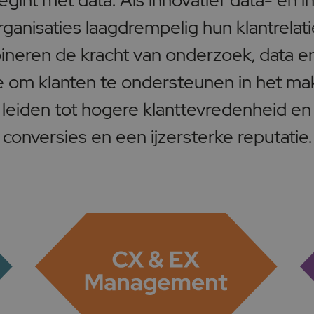
int met data. Als innovatief data- en 
ganisaties laagdrempelig hun klantrelati
bineren de kracht van onderzoek, data e
e om klanten te ondersteunen in het ma
 leiden tot hogere klanttevredenheid en 
conversies en een ijzersterke reputatie.