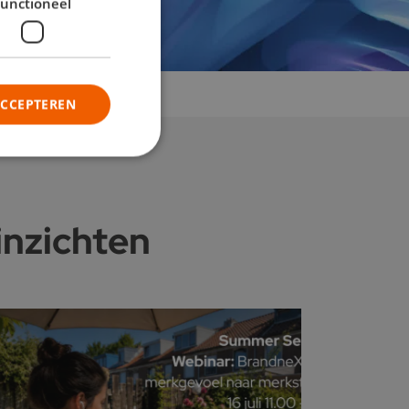
unctioneel
ACCEPTEREN
inzichten