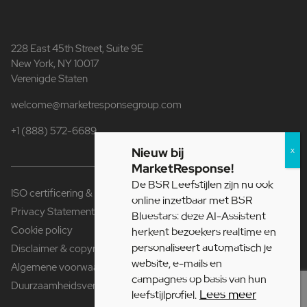
228 East 45th Street, Suite 9E
New York, NY 10017
Verenigde Staten
welcome@marketresponsegroup.com
+1 (888) 572-6689
Nieuw bij
MarketResponse!
De BSR Leefstijlen zijn nu ook
ISO certificering & Fair Data
online inzetbaar met BSR
Privacy Statement
Bluestars: deze AI-Assistent
Cookie policy
herkent bezoekers realtime en
personaliseert automatisch je
Disclaimer & copyright
website, e-mails en
Algemene voorwaarden
campagnes op basis van hun
Duurzaamheidsverklaring
Lees meer
leefstijlprofiel.