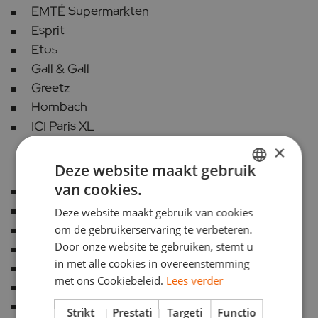
EMTÉ Supermarkten
Esprit
Etos
Gall & Gall
Greetz
Hornbach
ICI Paris XL
×
Deze website maakt gebruik
van cookies.
Jan Linders
DUTCH
KLM
Deze website maakt gebruik van cookies
ENGLISH
Miss Etam
om de gebruikerservaring te verbeteren.
Door onze website te gebruiken, stemt u
Pearle
in met alle cookies in overeenstemming
Plus
met ons Cookiebeleid.
Lees verder
Rituals
Univé
Strikt
Prestati
Targeti
Functio