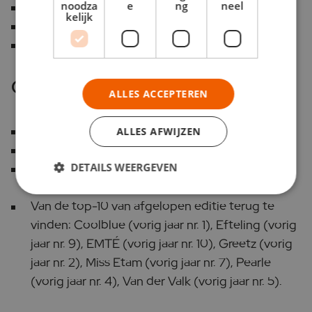
noodza
e
ng
neel
Van der Valk
kelijk
wehkamp.nl
Zilveren Kruis
Opvallend
ALLES ACCEPTEREN
Bijenkorf stond vorig jaar op nr. 43.
ALLES AFWIJZEN
Wehkamp.nl komt van nr. 51.
DETAILS WEERGEVEN
Zilveren Kruis Achmea stond vorige keer op nr.
78.
Van de top-10 van afgelopen editie terug te
vinden: Coolblue (vorig jaar nr. 1), Efteling (vorig
jaar nr. 9), EMTÉ (vorig jaar nr. 10), Greetz (vorig
jaar nr. 2), Miss Etam (vorig jaar nr. 7), Pearle
(vorig jaar nr. 4), Van der Valk (vorig jaar nr. 5).