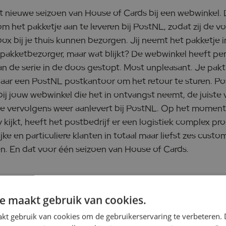
het nieuwe seizoen van House of Cards bij een webwinkel
om het pakketje aan te leveren bij PostNL, zodat zij de 
ox bij je thuis kunnen bezorgen. Jij neemt het pakketje 
e pakketbezorger, maar wat blijkt? De webwinkel heeft pe
an de serie in de doos gestopt. Most unpleasant. Je pak
naar een PostNL postkantoor om het retour te sturen. Po
bij jouw webwinkel die het in ontvangst neemt, de juiste 
ze vervolgens weer aanlevert bij PostNL. Op het moment 
 kijkt, heeft het postbedrijf er een logistiek complex pr
ijke en particuliere klanten in totaal maar liefst zes cust
. En dat voor één seizoen van House of Cards.
van klantreizen
e maakt gebruik van cookies.
kt gebruik van cookies om de gebruikerservaring te verbeteren.
n pakketten is veelomvattend. Het is een samenspel tu