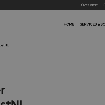
Over ons
HOME
SERVICES & S
PostNL
r
ostNL