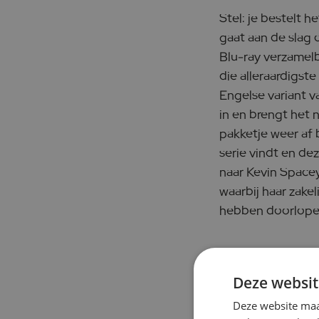
Stel: je bestelt 
gaat aan de slag 
Blu-ray verzamelb
die alleraardigst
Engelse variant v
in en brengt het 
pakketje weer af 
serie vindt en de
naar Kevin Spacey
waarbij haar zakel
hebben doorlopen
Wirwar 
Deze websit
Deze website maa
Het versturen va