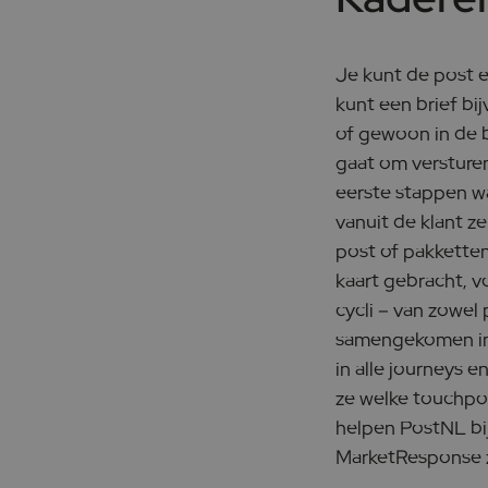
Je kunt de post 
kunt een brief bi
of gewoon in de b
gaat om versture
eerste stappen w
vanuit de klant z
post of pakketten
kaart gebracht, v
cycli – van zowel
samengekomen in 
in alle journeys 
ze welke touchpoi
helpen PostNL bij
MarketResponse ze