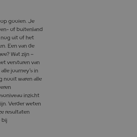
oop gooien. Je
nen- of buitenland
nog uit of het
en. Een van de
e? Wat zijn –
het versturen van
lle journey’s in
 nooit waren alle
neren
oniveau inzicht
zijn. Verder weten
e resultaten
bij