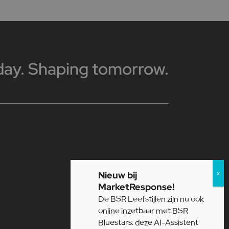
day. Shaping tomorrow.
Nieuw bij
MarketResponse!
De BSR Leefstijlen zijn nu ook
online inzetbaar met BSR
Bluestars: deze AI-Assistent