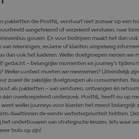
en pakketten die PostNL verstuurt niet zomaar op een h
jvoorbeeld aangetekend of verzekerd versturen, naar bin
rievenbus gooien. En voor bedrijven maakt het dan ook 
n van rekeningen, reclame of klanten simpelweg informer
as dan ook het kaderen. Welke doelgroepen nemen we me
elf gedacht – belangrijke momenten en journey’s tijdens 
? Welke context moeten we meenemen? Uiteindelijk zijn a
oor zowel de zakelijke doelgroepen als consumenten. Nog
 post als pakketten – van versturen, ontvangen én retour
één overkoepelend onderzoek. PostNL heeft nu op mes
en weet welke journeys voor klanten het meest belangrijk 
nts daarbinnen de eerste verbeterprioriteit hebben. Dez
 het onderbouwen van strategische keuzes. Iets waar we 
er trots op zijn!