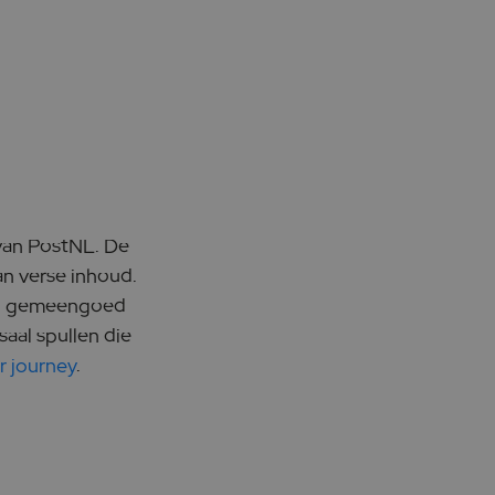
 van PostNL. De
an verse inhoud.
 nu gemeengoed
aal spullen die
 journey
.