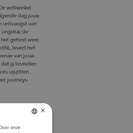
. De webwinkel
volgende dag jouw
in ontvangst van
r ongeluk de
t het geheel weer
stNL levert het
versie van jouw
dat jij tevreden
oces opzitten
omer journeys
×
 Door onze
DUTCH
ssen consumenten