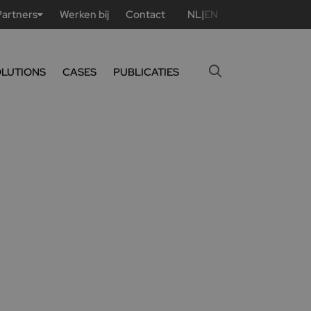
Partners
Werken bij
Contact
NL
|
EN
OLUTIONS
CASES
PUBLICATIES