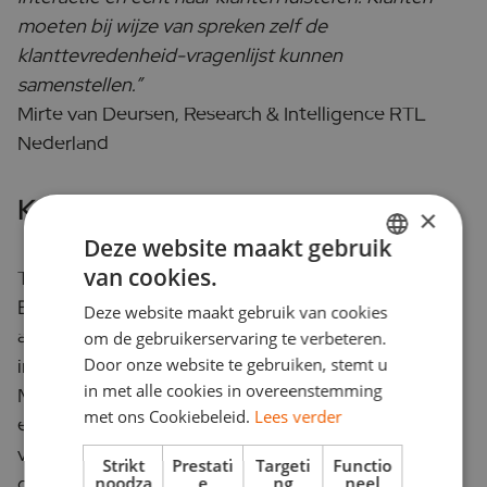
moeten bij wijze van spreken zelf de
klanttevredenheid-vragenlijst kunnen
samenstellen.”
Mirte van Deursen, Research & Intelligence RTL
Nederland
Kwetsbaar, eerlijk, brand
×
Deze website maakt gebruik
van cookies.
Tijdens Connect & Inspire ging het team van
DUTCH
Branded Content het gesprek aan met
Deze website maakt gebruik van cookies
ENGLISH
adverteerders en mediabureaus. Luisteren,
om de gebruikerservaring te verbeteren.
Door onze website te gebruiken, stemt u
interpreteren en discussiëren onder leiding van
in met alle cookies in overeenstemming
MarketResponse. Dat was hard werken, maar met
met ons Cookiebeleid.
Lees verder
een mooi resultaat. Er werd niet alleen een spiegel
voorgehouden, er was ook ruimte voor een goed
Strikt
Prestati
Targeti
Functio
gesprek. Wat resulteerde in nieuwe inzichten en:
noodza
e
ng
neel