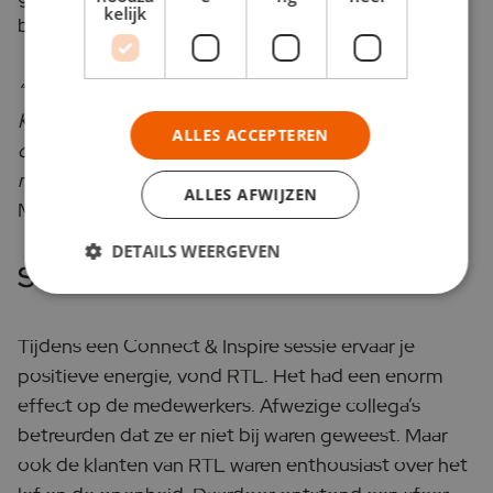
kelijk
banden met klanten die werden aangehaald.
“Klanten waren ook heel positief. Toch bijzonder.
Klanten waarderen het kennelijk als je je als
ALLES ACCEPTEREN
organisatie kwetsbaar durft op te stellen. En echt
nieuwsgierig bent naar hun situatie.”
ALLES AFWIJZEN
Mirte van Deursen
DETAILS WEERGEVEN
Sense of urgency
Tijdens een Connect & Inspire sessie ervaar je
positieve energie, vond RTL. Het had een enorm
effect op de medewerkers. Afwezige collega’s
betreurden dat ze er niet bij waren geweest. Maar
ook de klanten van RTL waren enthousiast over het