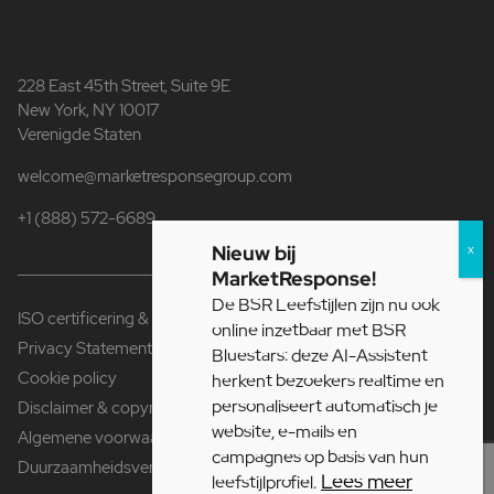
228 East 45th Street, Suite 9E
New York, NY 10017
Verenigde Staten
welcome@marketresponsegroup.com
+1 (888) 572-6689
Nieuw bij
MarketResponse!
De BSR Leefstijlen zijn nu ook
ISO certificering & Fair Data
online inzetbaar met BSR
Privacy Statement
Bluestars: deze AI-Assistent
Cookie policy
herkent bezoekers realtime en
personaliseert automatisch je
Disclaimer & copyright
website, e-mails en
Algemene voorwaarden
campagnes op basis van hun
Duurzaamheidsverklaring
Lees meer
leefstijlprofiel.