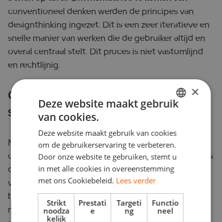
conventioneel denken werden de principes van
designthinking ingezet. Dit is een zeer iteratieve en
snelle manier van werken die de gebruiker altijd en
overal centraal stelt. Dit proces is niet vastomlijnd
en rechtlijnig.
×
Opzetten en begeleiden van
Deze website maakt gebruik
sprinttrajecten
van cookies.
DUTCH
Deze website maakt gebruik van cookies
ENGLISH
MarketResponse heeft ruime ervaring in het
om de gebruikerservaring te verbeteren.
opzetten en begeleiden van sprinttrajecten volgens
Door onze website te gebruiken, stemt u
de principes van designthinking. Het waarborgen
in met alle cookies in overeenstemming
met ons Cookiebeleid.
Lees verder
van flexibiliteit gedurende het hele traject is van
belang voor het eindresultaat. De deelnemers
Strikt
Prestati
Targeti
Functio
mogen niet te veel in kaders denken maar moeten
noodza
e
ng
neel
kelijk