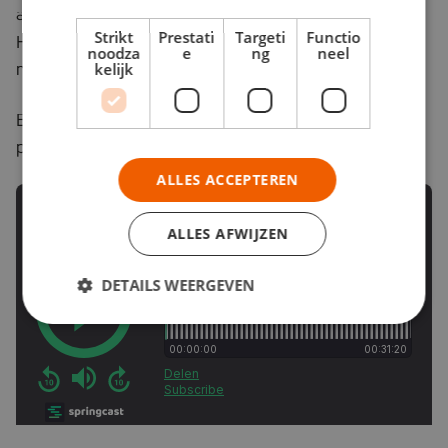
abonneren voor de volgende aflevering, waarin
Strikt
Prestati
Targeti
Functio
Herman en Gerrit dieper ingaan op data en
noodza
e
ng
neel
monitoring.
kelijk
Benieuwd naar het hele verhaal? Beluister de
podcast hieronder of in je favoriete podcast-app:
ALLES ACCEPTEREN
ALLES AFWIJZEN
DETAILS WEERGEVEN