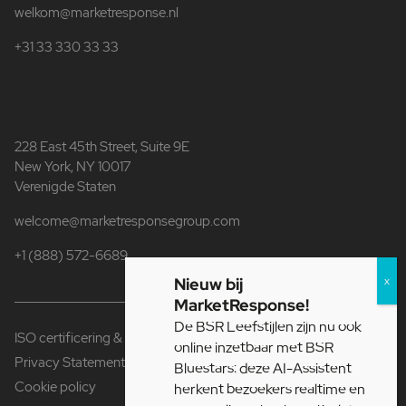
welkom@marketresponse.nl
+31 33 330 33 33
228 East 45th Street, Suite 9E
New York, NY 10017
Verenigde Staten
welcome@marketresponsegroup.com
+1 (888) 572-6689
Nieuw bij
MarketResponse!
De BSR Leefstijlen zijn nu ook
ISO certificering & Fair Data
online inzetbaar met BSR
Privacy Statement
Bluestars: deze AI-Assistent
Cookie policy
herkent bezoekers realtime en