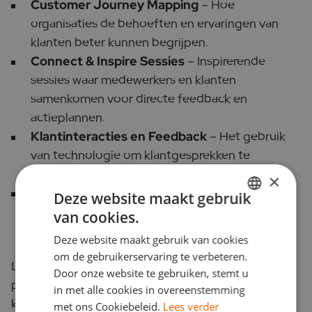
Customer Journey Mapping
– Hoe
organisaties de behoeften en ervaringen van
klanten beter kunnen begrijpen.
Connect & Inspire Sessies
– Inspirerende
sessies waar medewerkers en klanten
samenkomen voor directe feedback en
actieplannen.
Klantinteracties en Feedback
– Het gebruik
van technologie om klantgesprekken te
analyseren.
×
Inspirerende Voorbeelden
– Praktische
Deze website maakt gebruik
voorbeelden van bedrijven die uitblinken in
van cookies.
DUTCH
klantvriendelijkheid, zoals Rituals en de Efteling.
Deze website maakt gebruik van cookies
ENGLISH
om de gebruikerservaring te verbeteren.
Luister mee en ontdek hoe creativiteit en
Door onze website te gebruiken, stemt u
persoonlijke aandacht cruciaal zijn voor een
in met alle cookies in overeenstemming
klantgerichte aanpak. Vergeet niet om je te
met ons Cookiebeleid.
Lees verder