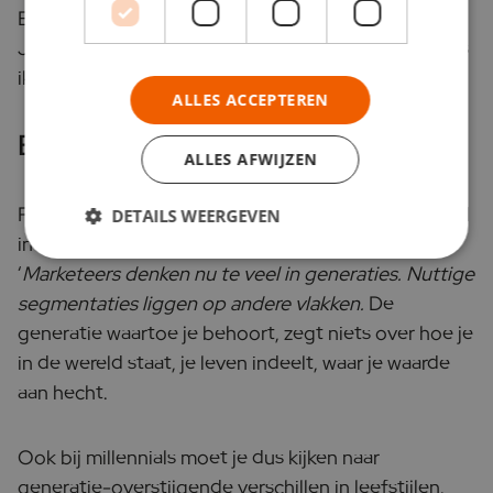
En ik heb meer gemeen met mijn extraverte collega
Jessica (Boomers II generatie), die zichzelf – net als
ik – enthousiast aankondigt als ze binnenkomt.
ALLES ACCEPTEREN
BSR model
ALLES AFWIJZEN
RTL-Z journalist Frederieke Hegger sloeg -aan tafel
DETAILS WEERGEVEN
in DWDD- onlangs de spijker op zijn kop.
‘
Marketeers denken nu te veel in generaties. Nuttige
segmentaties liggen op andere vlakken.
De
generatie waartoe je behoort, zegt niets over hoe je
in de wereld staat, je leven indeelt, waar je waarde
aan hecht.
Ook bij millennials moet je dus kijken naar
generatie-overstijgende verschillen in leefstijlen.