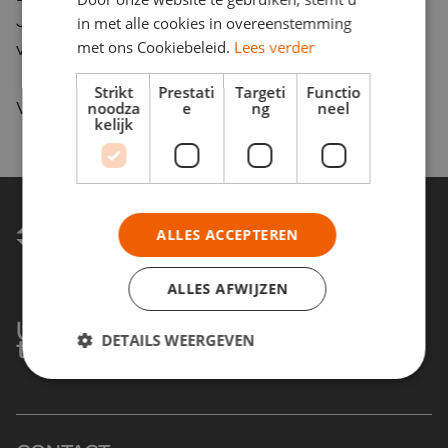
Jaarbeurs Utrecht door Daniëlle de Jonge, auteur
in met alle cookies in overeenstemming
van het boek
met ons Cookiebeleid.
Extreem Klantgericht
Lees verder
.
Strikt
Prestati
Targeti
Functio
Voor meer informatie over dit event,
klik hier
.
noodza
e
ng
neel
kelijk
ALLES ACCEPTEREN
ALLES AFWIJZEN
Understanding today. Shaping
DETAILS WEERGEVEN
tomorrow.