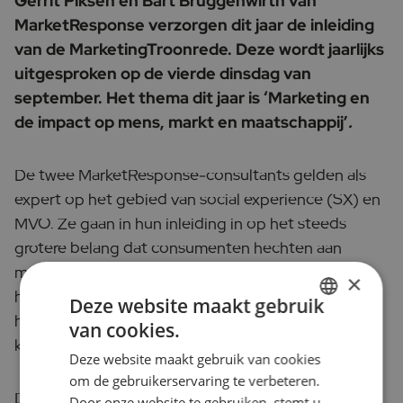
Gerrit Piksen en Bart Brüggenwirth van
MarketResponse verzorgen dit jaar de inleiding
van de MarketingTroonrede. Deze wordt jaarlijks
uitgesproken op de vierde dinsdag van
september. Het thema dit jaar is ‘Marketing en
de impact op mens, markt en maatschappij’
.
De twee MarketResponse-consultants gelden als
expert op het gebied van social experience (SX) en
MVO. Ze gaan in hun inleiding in op het steeds
grotere belang dat consumenten hechten aan
maatschappelijke betrokkenheid van bedrijven, en
×
hoe dit meer en meer een bepalende rol speelt bij
Deze website maakt gebruik
hun overwegingen om wel of niet voor een merk te
van cookies.
DUTCH
kiezen.
Deze website maakt gebruik van cookies
ENGLISH
om de gebruikerservaring te verbeteren.
De MarketingTroonrede wordt uitgesproken in de
Door onze website te gebruiken, stemt u