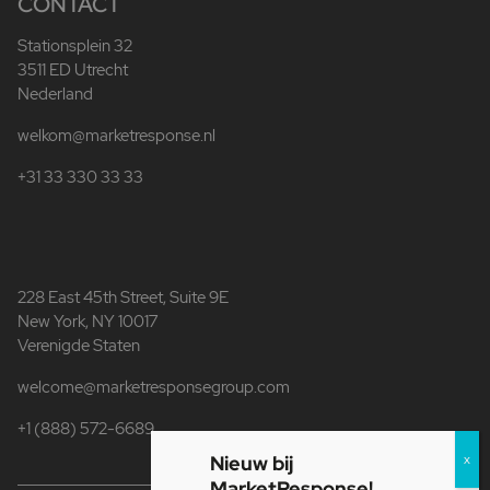
CONTACT
Stationsplein 32
3511 ED Utrecht
Nederland
welkom@marketresponse.nl
+31 33 330 33 33
228 East 45th Street, Suite 9E
New York, NY 10017
Verenigde Staten
welcome@marketresponsegroup.com
+1 (888) 572-6689
Nieuw bij
MarketResponse!