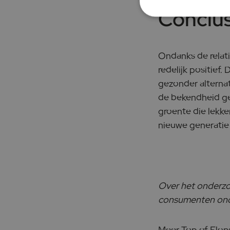
Conclus
Ondanks de relat
redelijk positief
gezonder alternat
de bekendheid ge
groente die lekke
nieuwe generatie
Over het onderzoe
consumenten ond
Meer Top of Flops