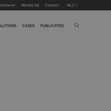
Partners
Werken bij
Contact
NL
|
EN
OLUTIONS
CASES
PUBLICATIES