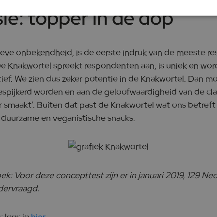
ie: topper in de dop
ieve onbekendheid, is de eerste indruk van de meeste 
. De Knakwortel spreekt respondenten aan, is uniek en wor
ief. We zien dus zeker potentie in de Knakwortel. Dan moe
spijkerd worden en aan de geloofwaardigheid van de cl
r smaakt’. Buiten dat past de Knakwortel wat ons betreft
 duurzame en veganistische snacks.
k: Voor deze concepttest zijn er in januari 2019, 129 Ne
ervraagd.
 lees je
hie
r
.