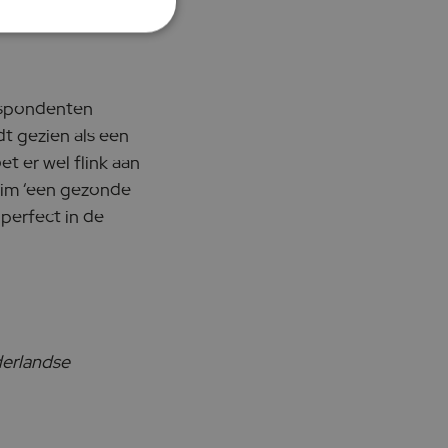
respondenten
dt gezien als een
t er wel flink aan
aim ‘een gezonde
 perfect in de
derlandse