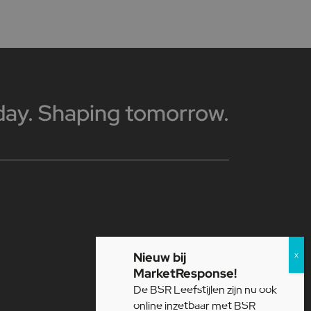
day. Shaping tomorrow.
Nieuw bij
MarketResponse!
De BSR Leefstijlen zijn nu ook
online inzetbaar met BSR