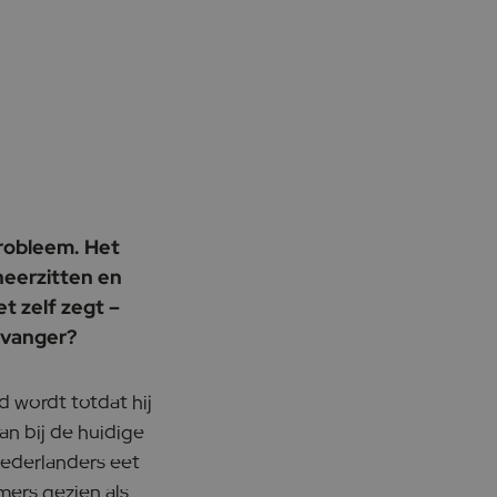
probleem. Het
 neerzitten en
et zelf zegt –
rvanger?
wordt totdat hij
an bij de huidige
Nederlanders eet
mers gezien als