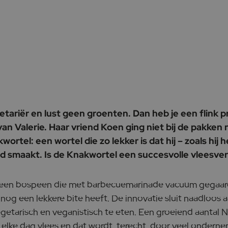
getariër en lust geen groenten. Dan heb je een flink 
 van Valerie. Haar vriend Koen ging niet bij de pakken
rtel: een wortel die zo lekker is dat hij – zoals hij h
d smaakt. Is de Knakwortel een succesvolle vleesve
 een bospeen die met barbecuemarinade vacuüm gegaard 
 nog een lekkere bite heeft. De innovatie sluit naadloos a
etarisch en veganistisch te eten. Een groeiend aantal 
elke dag vlees en dat wordt, terecht, door veel onderne