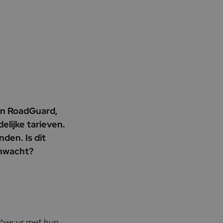
van RoadGuard,
lijke tarieven.
den. Is dit
enwacht?
llSecur met hun