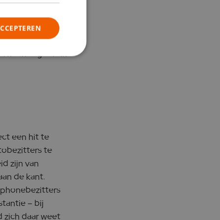
ACCEPTEREN
 erg laag is. De
verwachte gebruik
ct een hit te
obezitters te
d zijn van
aan de kant.
tphonebezitters
tantie – bij
 zich daar weet