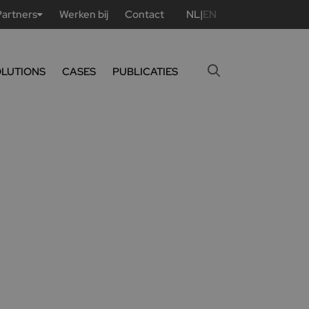
Partners
Werken bij
Contact
NL
|
EN
OLUTIONS
CASES
PUBLICATIES