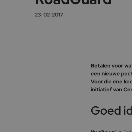
23-02-2017
Betalen voor wat
een nieuwe pech
Voor die ene kee
initiatief van 
Goed i
RoadGuard is beh