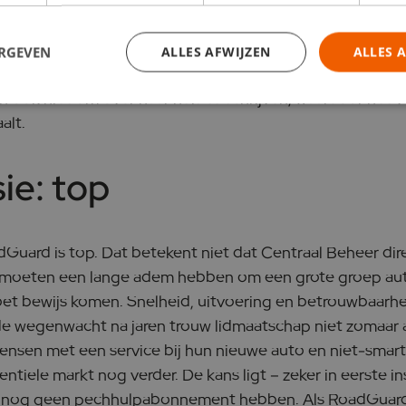
iet zomaar aangenomen.
ERGEVEN
ALLES AFWIJZEN
ALLES 
s de initiële aansprekendheid, de gebruiksintentie (nog)
n ook niet om over naar huis te schrijven, waardoor het 
alt.
ie: top
Guard is top. Dat betekent niet dat Centraal Beheer dire
 moeten een lange adem hebben om een grote groep aut
et bewijs komen. Snelheid, uitvoering en betrouwbaarhei
de wegenwacht na jaren trouw lidmaatschap niet zomaar 
mensen met een service bij hun nieuwe auto en niet-smar
ntiele markt nog verder. De kans ligt – zeker in eerste ins
e nog geen pechhulpabonnement hebben. Als RoadGuard