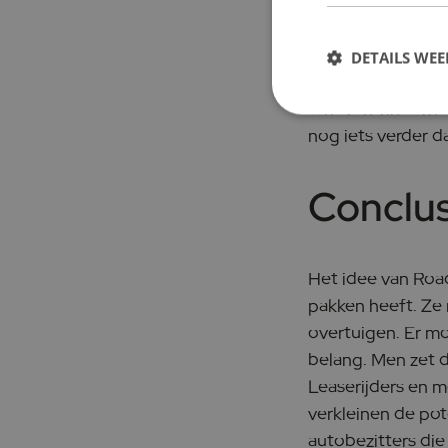
betalen, wordt n
DETAILS WE
Reden dat, ondank
tarieven vindt me
nog iets verder da
Conclus
Het idee van Road
pakken heeft. Ze
overtuigen. Er mo
belang. Men zet 
Leaserijders en 
verkleinen de pote
autobezitters di