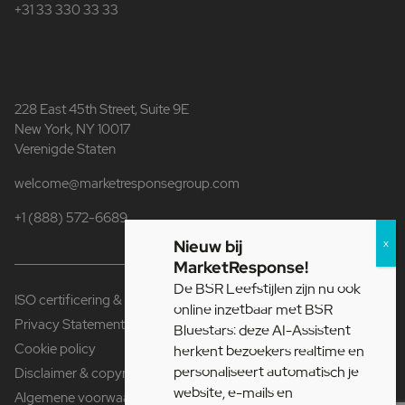
+31 33 330 33 33
228 East 45th Street, Suite 9E
New York, NY 10017
Verenigde Staten
welcome@marketresponsegroup.com
+1 (888) 572-6689
Nieuw bij
MarketResponse!
De BSR Leefstijlen zijn nu ook
ISO certificering & Fair Data
online inzetbaar met BSR
Privacy Statement
Bluestars: deze AI-Assistent
Cookie policy
herkent bezoekers realtime en
personaliseert automatisch je
Disclaimer & copyright
website, e-mails en
Algemene voorwaarden