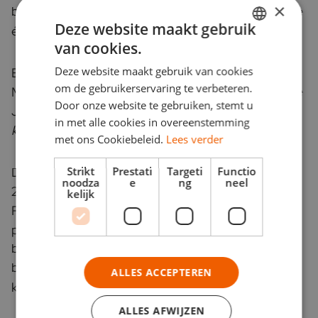
×
blijven biedt een exceptionele customer experience
Deze website maakt gebruik
én een sustainable experience.
van cookies.
DUTCH
Deze website maakt gebruik van cookies
Eerder werd deze nieuwe trend zichtbaar tijdens de
ENGLISH
om de gebruikerservaring te verbeteren.
MarketingTroonrede, uitgesproken door Daniëlle de
Door onze website te gebruiken, stemt u
Jonge, zelf genomineerd met haar boek
Extreem
in met alle cookies in overeenstemming
klantgericht
.
met ons Cookiebeleid.
Lees verder
Strikt
Prestati
Targeti
Functio
De uitreiking van de ‘PIM Marketing Literatuur Prijs
noodza
e
ng
neel
2019’ vindt op dinsdag 26 november 2019 plaats in
kelijk
RAI Amsterdam. Voorafgaand aan de uitreiking
presenteren de auteurs de ideeën die zij hebben
beschreven in hun boeken aan het publiek. De
bijeenkomst begint om 17.30u. Belangstellenden
ALLES ACCEPTEREN
kunnen zich
aanmelden via de website van PIM
.
ALLES AFWIJZEN