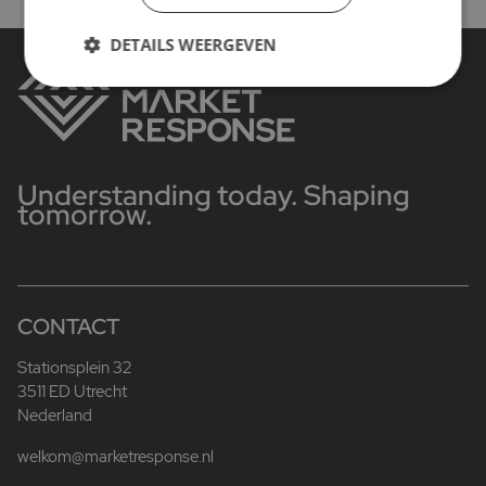
DETAILS WEERGEVEN
Understanding today. Shaping
tomorrow.
CONTACT
Stationsplein 32
3511 ED Utrecht
Nederland
welkom@marketresponse.nl