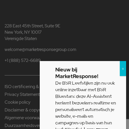
228 East 45th Street, Suite 9E
New York, NY 10017
Verenigde Staten
welcome@marketresponsegroup.com
+1 (888) 572-6689
Nieuw bij
MarketResponse!
De BSR Leefstijlen zijn nu ook
ISO certificering & Fair Data
online inzetbaar met BSR
Privacy Statement
Bluestars: deze AI-Assistent
Cookie policy
herkent bezoekers realtime en
personaliseert automatisch je
Disclaimer & copyright
website, e-mails en
Algemene voorwaarden
campagnes op basis van hun
Duurzaamheidsverklaring