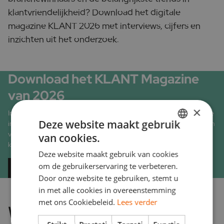
klantvriendelijkheid? Download het digitale
magazine KLANT 2026 met interviews, cijfers en
inzichten uit het onderzoek.
Download het KLANT Magazine
van 2026
×
In het magazine KLANT zijn alle branchewinnaars te vinden, plus de
Deze website maakt gebruik
interviews met de winnaars en de achtergronden en ontwikkelingen
van het grootste, onafhankelijke onderzoek van Nederland naar
van cookies.
DUTCH
klantvriendelijkheid.
Deze website maakt gebruik van cookies
ENGLISH
om de gebruikerservaring te verbeteren.
Download hier
Door onze website te gebruiken, stemt u
in met alle cookies in overeenstemming
met ons Cookiebeleid.
Lees verder
Wat zeggen jouw klanten