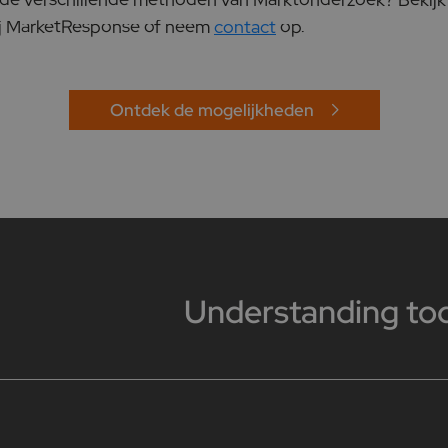
j MarketResponse of neem
contact
op.
Ontdek de mogelijkheden
Understanding to