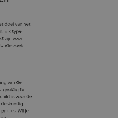
et doel van het
n. Elk type
t zijn voor
ktonderzoek
ing van de
orgvuldig te
hikt is voor de
n deskundig
proces. Wil je
 de