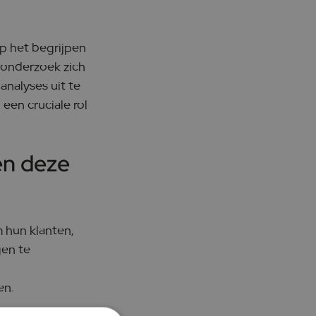
op het begrijpen
f onderzoek zich
analyses uit te
en cruciale rol
en deze
 hun klanten,
gen te
en.