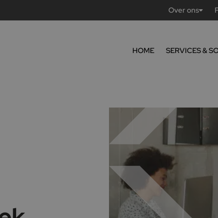
Over ons
HOME
SERVICES & S
ek