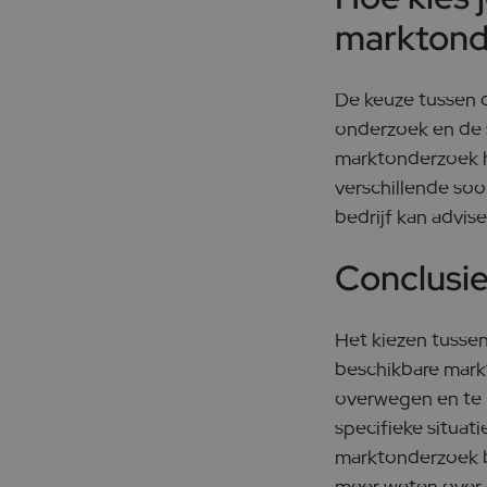
marktond
De keuze tussen 
onderzoek en de s
marktonderzoek he
verschillende so
bedrijf kan advi
Conclusi
Het kiezen tusse
beschikbare markt
overwegen en te 
specifieke situa
marktonderzoek be
meer weten over 